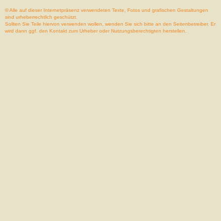
© Alle auf dieser Internetpräsenz verwendeten Texte, Fotos und grafischen Gestaltungen
sind urheberrechtlich geschützt.
Sollten Sie Teile hiervon verwenden wollen, wenden Sie sich bitte an den Seitenbetreiber. Er
wird dann ggf. den Kontakt zum Urheber oder Nutzungsberechtigten herstellen.