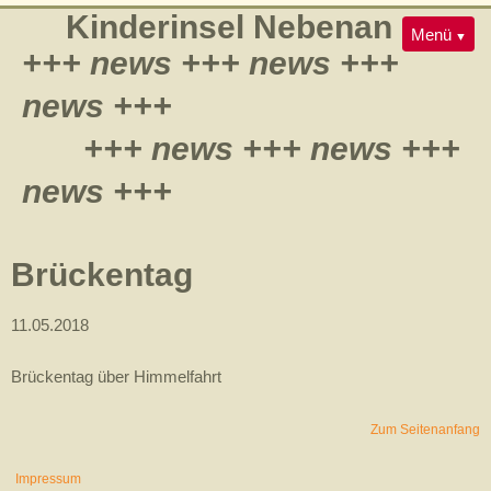
Navigation
Kinderinsel Nebenan
Konzept
Galerie
Menü
überspringen
+++ news +++ news +++
Team
Jobs
Kontakt
news +++
+++ news +++ news +++
news +++
Brückentag
11.05.2018
Brückentag über Himmelfahrt
Zum Seitenanfang
Impressum