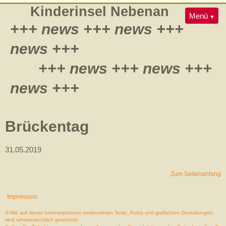
Navigation
Kinderinsel Nebenan
Konzept
Galerie
Menü
überspringen
+++ news +++ news +++
Team
Jobs
Kontakt
news +++
+++ news +++ news +++
news +++
Brückentag
31.05.2019
Zum Seitenanfang
Impressum
© Alle auf dieser Internetpräsenz verwendeten Texte, Fotos und grafischen Gestaltungen
sind urheberrechtlich geschützt.