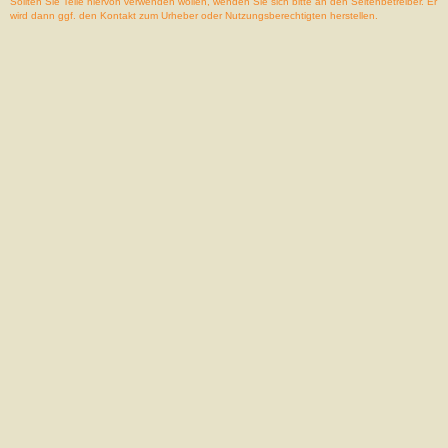
Sollten Sie Teile hiervon verwenden wollen, wenden Sie sich bitte an den Seitenbetreiber. Er
wird dann ggf. den Kontakt zum Urheber oder Nutzungsberechtigten herstellen.